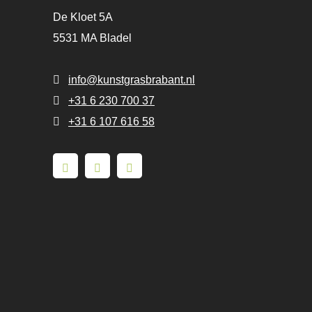
De Kloet 5A
5531 MA Bladel
info@kunstgrasbrabant.nl
+31 6 230 700 37
+31 6 107 616 58