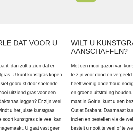
RLE DAT VOOR U
WILT U KUNSTGR
AANSCHAFFEN?
ant, dan zult u zien dat er
Met een mooi gazon van kunst
stgras. U kunt kunstgras kopen
te zijn voor dood en vergeeld
sief gebruikt door spelende
heeft weinig onderhoud nodig 
mooi uitziend gras voor een
en groene uitstraling houden
dakterras leggen? Er zijn veel
maat in Goirle, kunt u een 
indt u het juiste kunstgras
Outlet Brabant. Daarnaast ku
e soort kunstgras die veel kan
inzien en bestellen via de w
 nagemaakt. U gaat vast geen
bestelt u nooit te veel of te w